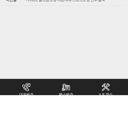
대표번호
팩스번호
A/S 접수
032.329.7160
032.329.7164
1899.7163
(주)진우엘텍
대표 : 박열구
사업자등록번호 : 113-81-68514
본사 : 경기도 부천시 석천로 397(삼정동 36-1) 부천 테크노파크 쌍용 3차