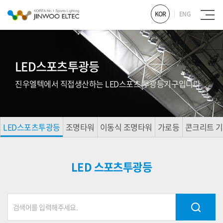
KOR
ENG
LED스포츠투광등
진우엘텍에서 직접생산하는 LED스포츠 투광등기구입니다
LED스포츠투광등
조명타워
이동식 조명타워
가로등
콘크리트 
LED 스포츠투광등