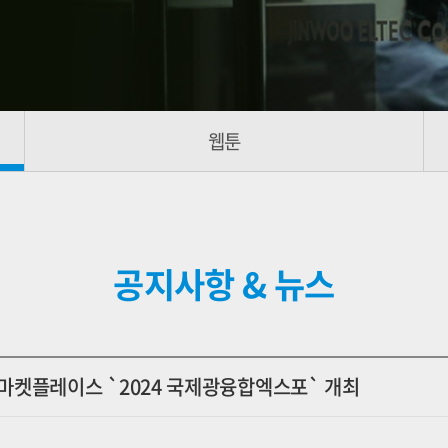
웹툰
공지사항 & 뉴스
 마켓플레이스 `2024 국제광융합엑스포` 개최